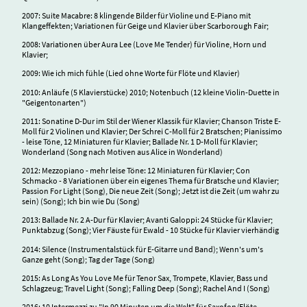
2007: Suite Macabre: 8 klingende Bilder für Violine und E-Piano mit
Klangeffekten; Variationen für Geige und Klavier über Scarborough Fair;
2008: Variationen über Aura Lee (Love Me Tender) für Violine, Horn und
Klavier;
2009: Wie ich mich fühle (Lied ohne Worte für Flöte und Klavier)
2010: Anläufe (5 Klavierstücke) 2010; Notenbuch (12 kleine Violin-Duette in
"Geigentonarten")
2011: Sonatine D-Dur im Stil der Wiener Klassik für Klavier; Chanson Triste E-
Moll für 2 Violinen und Klavier; Der Schrei C-Moll für 2 Bratschen; Pianissimo
- leise Töne, 12 Miniaturen für Klavier; Ballade Nr. 1 D-Moll für Klavier;
Wonderland (Song nach Motiven aus Alice in Wonderland)
2012: Mezzopiano - mehr leise Töne: 12 Miniaturen für Klavier; Con
Schmacko - 8 Variationen über ein eigenes Thema für Bratsche und Klavier;
Passion For Light (Song), Die neue Zeit (Song); Jetzt ist die Zeit (um wahr zu
sein) (Song); Ich bin wie Du (Song)
2013: Ballade Nr. 2 A-Dur für Klavier; Avanti Galoppi: 24 Stücke für Klavier;
Punktabzug (Song); Vier Fäuste für Ewald - 10 Stücke für Klavier vierhändig
2014: Silence (Instrumentalstück für E-Gitarre und Band); Wenn's um's
Ganze geht (Song); Tag der Tage (Song)
2015: As Long As You Love Me für Tenor Sax, Trompete, Klavier, Bass und
Schlagzeug; Travel Light (Song); Falling Deep (Song); Rachel And I (Song)
2016: 10 Intermezzi zu "In 90 Minuten um die Welt" für Saxofon/Flöte,