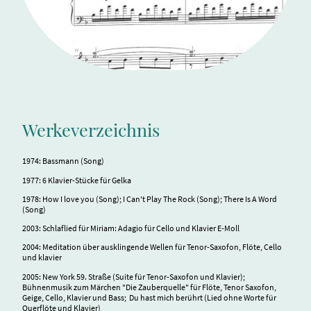
Werkeverzeichnis
1974: Bassmann (Song)
1977: 6 Klavier-Stücke für Gelka
1978: How I love you (Song); I Can't Play The Rock (Song); There Is A Word
(Song)
2003: Schlaflied für Miriam: Adagio für Cello und Klavier E-Moll
2004: Meditation über ausklingende Wellen für Tenor-Saxofon, Flöte, Cello
und klavier
2005: New York 59. Straße (Suite für Tenor-Saxofon und Klavier);
Bühnenmusik zum Märchen "Die Zauberquelle" für Flöte, Tenor Saxofon,
Geige, Cello, Klavier und Bass; Du hast mich berührt (Lied ohne Worte für
Querflöte und Klavier)