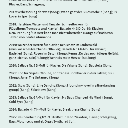
Klavier, Bass, Schlagzeug
2017: Verbesserung der Welt (Song); Wann geht der Blues vorbei? (Song); Ex-
Lover in Spe (Song)
2018: Harztöne: Walzer und Tanz der Schneeflocken (für
Flügelhorn/Trompete und Klavier); Ballade Nr. 3 D-Dur für Klavier;
Neu/Trennung/Ein Herz kann man nicht überreden (Songs auf Basis von
Texten von Beate Fuhrmann)
2019: Walzer der Herzen für Klavier; Der Schatz im Zauberwald
(musikalisches Märchen für Klavier);
Ballade Nr. 4 G-Moll für Klavier;
Badelied (Song), Rosen im Beton (Song); Kennst Du das auch (dieses Gefühl,
ganz leicht zu sein)? (Song); Wenn du mein Herz willst (Song)
2020: Ballade Nr. 5 E-Moll für Klavier; Die Vakanz (Song); Baustelle (Song)
2021: Trio für Seija für Violine, Kontrabass und Klavier in drei Sätzen; Sisu
(Song); Jane, The Untamed (Song)
2022: Slow (Song); Line Dancing (Song); I found my love (in a line dancing
group) (Song); Fake News (Song)
2023: Ballade Nr. 6 A-Moll für Klavier; My Baby Changed His Mind (Song),
Cold Eyes (Song)
2024: Ballade Nr. 7 H-Moll für Klavier, Break these Chains (Song)
2025: Neubearbeitung NY 59. Straße für Tenor Saxofon, Klavier, Schlagzeug,
Bass, Violoncello und el. Orgel/Synth. (ad lib.).