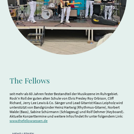
The Fellows
seit mehr als 60 Jahren fester Bestandteil der Musikszene im Ruhrgebiet.
Rock'n Roll der guten alten Schule von Elvis Presley Roy Orbison, Cliff
Richard, Jerry Lee Lewis & Co. Sänger und Lead Gitarrist Klaus Leipholz wird
unterstützt von Bandgründer Heinz Hartwig (Rhythmus-Gitarre), Norbert
Walde (Bass), Sabine Schürmann (Schlagzeug) und Rolf Dehmer (Keyboard).
Aktuelle Konzerttermine und weitere Infos findet Ihr unter folgendem Link:
www.thefellowsessen.de
MEHR LERNEN