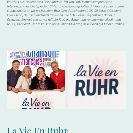
Welthits aus 10 beliebten Reiseländern. Mit von Rolf Dehmer komponierten
Intermezzi in landestypischen Stilen und stimmungsvollen Bildern auf einer großen
Leinwand reisen wir nach Italien, Brasilien, Griechenland, UK, Südafrika, Spanien,
USA, China, Deutschland und Frankreich. Die CO2-Belastung hält sich dabei in
Grenzen, denn wir reisen nur mit der Kraft der Bilder und vor allem der Musik - und
Musik, so erklärt unsere Reiseleiterin Johanna Rieger, ist wirklich gut für die Umwelt!
La Vie En Ruhr